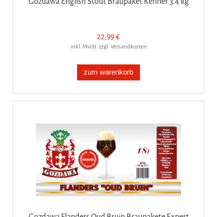
Gozdawa English Stout Braupaket Kenner 3.4 kg
22,99 €
inkl. MwSt. zzgl. Versandkosten
zum warenkorb
Gozdawa Flanders Oud Bruin Braupakete Expert